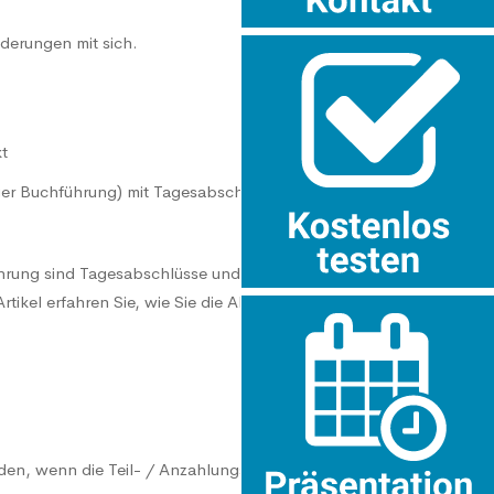
nderungen mit sich.
t
ger Buchführung) mit Tagesabschlüssen und
hrung sind Tagesabschlüsse und Abschlüsse im
ikel erfahren Sie, wie Sie die Abschlüsse im System
en, wenn die Teil- / Anzahlungsrechnung erstellt