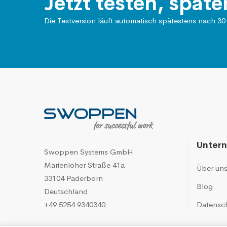
Jetzt testen, späte
Die Testversion läuft automatisch spätestens nach 30
Unter
Swoppen Systems GmbH
Marienloher Straße 41a
Über un
33104 Paderborn
Blog
Deutschland
+49 5254 9340340
Datensc