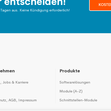
r entscheiden!
KOSTE
 Tagen aus. Keine Kündigung erforderlich!
nehmen
Produkte
s
,
Jobs & Karriere
Softwarelösungen
Module (A-Z)
hutz
,
AGB
,
Impressum
Schnittstellen-Module