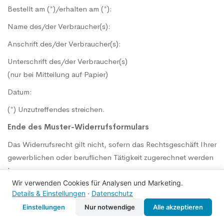
Bestellt am (*)/erhalten am (*):
Name des/der Verbraucher(s):
Anschrift des/der Verbraucher(s):
Unterschrift des/der Verbraucher(s)
(nur bei Mitteilung auf Papier)
Datum:
(*) Unzutreffendes streichen.
Ende des Muster-Widerrufsformulars
Das Widerrufsrecht gilt nicht, sofern das Rechtsgeschäft Ihrer
gewerblichen oder beruflichen Tätigkeit zugerechnet werden
kann.
Wir verwenden Cookies für Analysen und Marketing.
Details & Einstellungen
·
Datenschutz
13. Änderung der AGB
Einstellungen
Nur notwendige
Alle akzeptieren
13.1 Swoppen ist berechtigt, diese allgemeinen