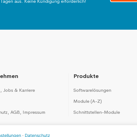
 Tagen aus. Keine Kündigung erforderlich!
nehmen
Produkte
s
,
Jobs & Karriere
Softwarelösungen
Module (A-Z)
hutz
,
AGB
,
Impressum
Schnittstellen-Module
nstellungen
·
Datenschutz