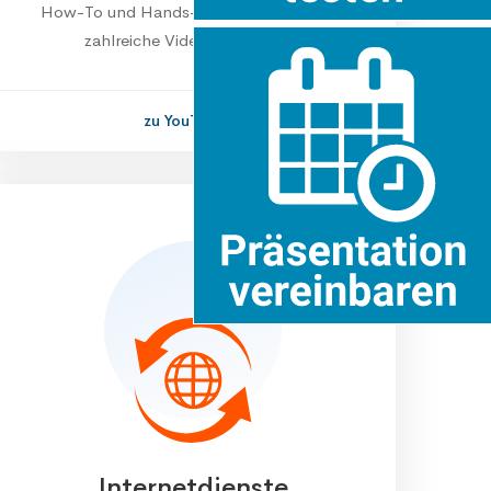
How-To und Hands-On – hier finden Sie
zahlreiche Videoerklärungen.
zu YouTube
Internet­dienste