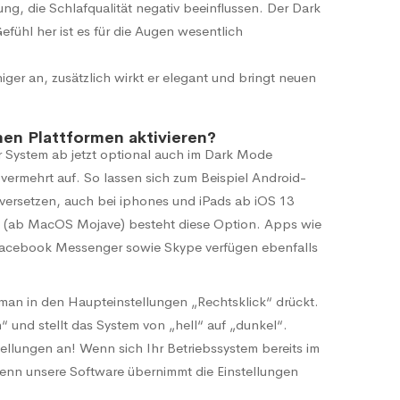
ng, die Schlafqualität negativ beeinflussen. Der Dark
efühl her ist es für die Augen wesentlich
ger an, zusätzlich wirkt er elegant und bringt neuen
en Plattformen aktivieren?
System ab jetzt optional auch im Dark Mode
ermehrt auf. So lassen sich zum Beispiel Android-
ersetzen, auch bei iphones und iPads ab iOS 13
(ab MacOS Mojave) besteht diese Option. Apps wie
 Facebook Messenger sowie Skype verfügen ebenfalls
man in den Haupteinstellungen „Rechtsklick“ drückt.
“ und stellt das System von „hell“ auf „dunkel“.
ellungen an! Wenn sich Ihr Betriebssystem bereits im
enn unsere Software übernimmt die Einstellungen