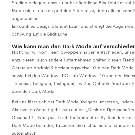
Studien belegen, dass zu hohe nächtliche Blaulichteinstrahlu
Mode bietet da eine perfekte Alternative, denn alleine vom G
angenehmer.
Ein dunkles Design blendet kaum und strengt die Augen weni
Schwung auf die Bildfläche.
Wie kann man den Dark Mode auf verschieden
Nicht nur wir vom Team Swoppen haben entschieden, unser 
anzubieten, auch andere Unternehmen greifen diesen Trend v
Geräte ab Android 9 beziehungsweise 10 in den Dark Mode v
sowie bei den Windows PC`s ab Windows 10 und den Macs 
Threema, Telegram, Instagram, Twitter, Outlook, YouTube,
über den Dark Mode.
Bei uns lässt sich der Dark Mode übrigens umsetzen, indem 
Als zweiten Schritt geht man auf die „Desktop Eigenschaften
Geschafft! - Nun passt sich Ihr komplettes System den Einst
Dark Mode befindet, brauchen Sie nichts mehr umändern, d
automatisch.