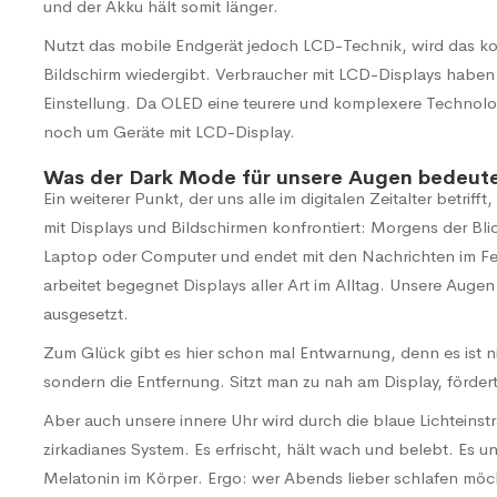
und der Akku hält somit länger.
Nutzt das mobile Endgerät jedoch LCD-Technik, wird das ko
Bildschirm wiedergibt. Verbraucher mit LCD-Displays haben s
Einstellung. Da OLED eine teurere und komplexere Technolog
noch um Geräte mit LCD-Display.
Was der Dark Mode für unsere Augen bedeut
Ein weiterer Punkt, der uns alle im digitalen Zeitalter betriff
mit Displays und Bildschirmen konfrontiert: Morgens der Bli
Laptop oder Computer und endet mit den Nachrichten im F
arbeitet begegnet Displays aller Art im Alltag. Unsere Augen 
ausgesetzt.
Zum Glück gibt es hier schon mal Entwarnung, denn es ist ni
sondern die Entfernung. Sitzt man zu nah am Display, fördert
Aber auch unsere innere Uhr wird durch die blaue Lichtein
zirkadianes System. Es erfrischt, hält wach und belebt. Es
Melatonin im Körper. Ergo: wer Abends lieber schlafen möchte