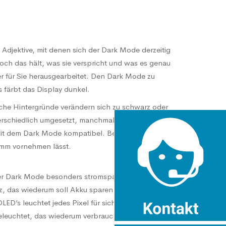
djektive, mit denen sich der Dark Mode derzeitig
och das hält, was sie verspricht und was es genau
ier für Sie herausgearbeitet. Den Dark Mode zu
s färbt das Display dunkel.
iche Hintergründe verändern sich zu schwarz oder
nterschiedlich umgesetzt, manchmal besser, manchmal
 mit dem Dark Mode kompatibel. Besonders praktisch
ramm vornehmen lässt.
 der Dark Mode besonders stromsparend ist. Durch die
 das wiederum soll Akku sparen. Bei der Aussage ist
ED’s leuchtet jedes Pixel für sich selbst. Ist die
eleuchtet, das wiederum verbraucht weniger Energie