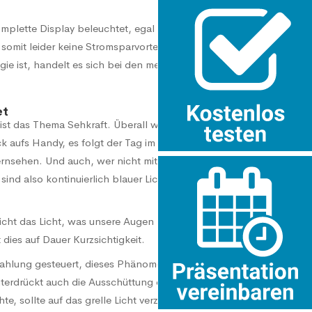
mplette Display beleuchtet, egal welche Farbe der
omit leider keine Stromsparvorteile mit der
ie ist, handelt es sich bei den meisten Smartphones
et
t, ist das Thema Sehkraft. Überall wird man im Alltag
ck aufs Handy, es folgt der Tag im Büro vor dem
ernsehen. Und auch, wer nicht mit dem Computer
sind also kontinuierlich blauer Lichteinstrahlung
cht das Licht, was unsere Augen beeinträchtigt,
 dies auf Dauer Kurzsichtigkeit.
strahlung gesteuert, dieses Phänomen nennt man
 unterdrückt auch die Ausschüttung des Schlafhormons
, sollte auf das grelle Licht verzichten, denn selbst