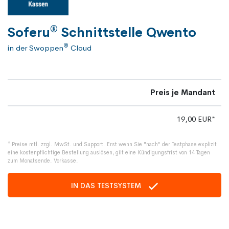
®
Soferu
Schnittstelle Qwento
®
in der Swoppen
Cloud
Preis je Mandant
19,00 EUR*
* Preise mtl. zzgl. MwSt. und Support. Erst wenn Sie "nach" der Testphase explizit
eine kostenpflichtige Bestellung auslösen, gilt eine Kündigungsfrist von 14 Tagen
zum Monatsende. Vorkasse.
IN DAS TESTSYSTEM