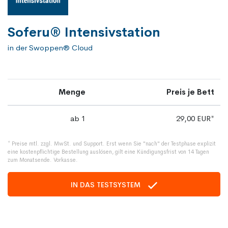
Soferu® Intensivstation
in der Swoppen® Cloud
Menge
Preis je Bett
ab 1
29,00 EUR*
* Preise mtl. zzgl. MwSt. und Support. Erst wenn Sie "nach" der Testphase explizit
eine kostenpflichtige Bestellung auslösen, gilt eine Kündigungsfrist von 14 Tagen
zum Monatsende. Vorkasse.
IN DAS TESTSYSTEM