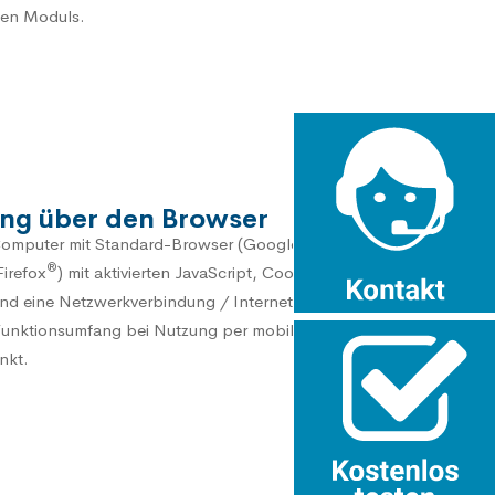
gen Moduls.
ng über den Browser
®
er Computer mit Standard-Browser (Google Chrome
,
®
Firefox
) mit aktivierten JavaScript, Cookie-Nutzung,
 und eine Netzwerkverbindung / Internetverbindung
Funktionsumfang bei Nutzung per mobilen
nkt.