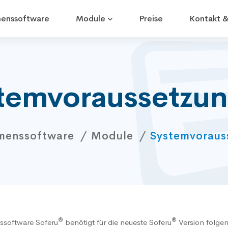
enssoftware
Module
Preise
Kontakt &
tem­voraussetzu
menssoftware
Module
System­vorau
®
®
ssoftware
Soferu
benötigt für die neueste
Soferu
Version
folgen