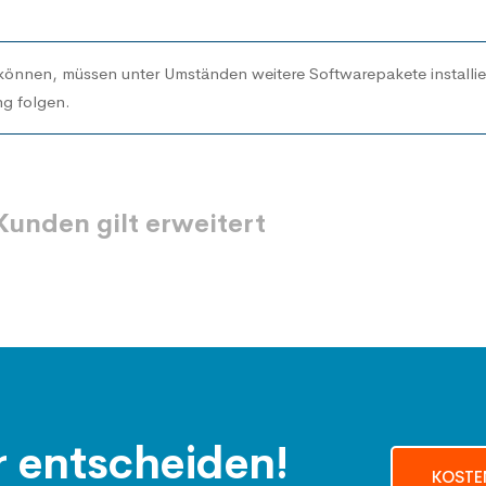
können, müssen unter Umständen weitere Softwarepakete install
ng
folgen.
unden gilt erweitert
r entscheiden!
KOSTE