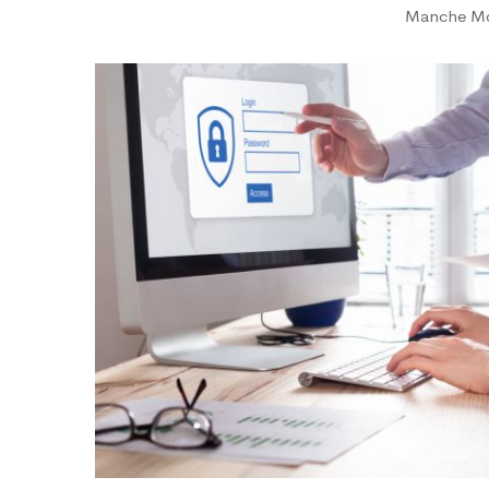
Manche
M