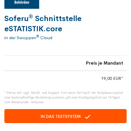
®
Soferu
Schnittstelle
eSTATISTIK.core
®
in der Swoppen
Cloud
Preis je Mandant
19,00 EUR*
* Preise mtl. zzgl. MwSt. und Support. Erst wenn Sie"nach" der Testphase explizit
eine kostenpflichtige Bestellung auslösen, gilt eine Kündigungsfrist von 14 Tagen
zum Monatsende. Vorkasse.
IN DAS TESTSYSTEM