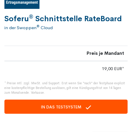
®
Soferu
Schnittstelle RateBoard
®
in der Swoppen
Cloud
Preis je Mandant
19,00 EUR*
* Preise mtl. zzgl. MwSt. und Support. Erst wenn Sie "nach" der Testphase explizit
eine kostenpflichtige Bestellung auslösen, gilt eine Kündigungsfrist von 14 Tagen
zum Monatsende. Vorkasse.
IN DAS TESTSYSTEM