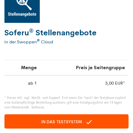
®
Soferu
Stellenangebote
®
in der Swoppen
Cloud
Menge
Preis je Seitengruppe
ab 1
3,00 EUR*
* Preise mtl. zzgl. MwSt. und Support. Erst wenn Sie "nach" der Testphase explizit
eine kostenpflichtige Bestellung auslösen, gilt eine Kündigungsfrist von 14 Tagen
zum Monatsende. Vorkasse.
IN DAS TESTSYSTEM