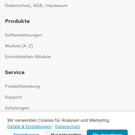
Datenschutz
,
AGB
,
Impressum
Produkte
Softwarelösungen
Module (A-Z)
Schnittstellen-Module
Service
Produktberatung
Support
Schulungen
Wir verwenden Cookies für Analysen und Marketing.
©
2026
Swoppen Systems GmbH
Details & Einstellungen
·
Datenschutz
Einstellungen
Nur notwendige
Alle akzeptieren