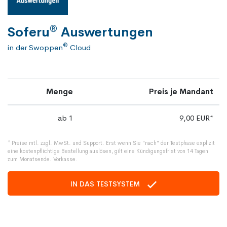
®
Soferu
Auswertungen
®
in der Swoppen
Cloud
Menge
Preis je Mandant
ab 1
9,00 EUR*
* Preise mtl. zzgl. MwSt. und Support. Erst wenn Sie "nach" der Testphase explizit
eine kostenpflichtige Bestellung auslösen, gilt eine Kündigungsfrist von 14 Tagen
zum Monatsende. Vorkasse.
IN DAS TESTSYSTEM