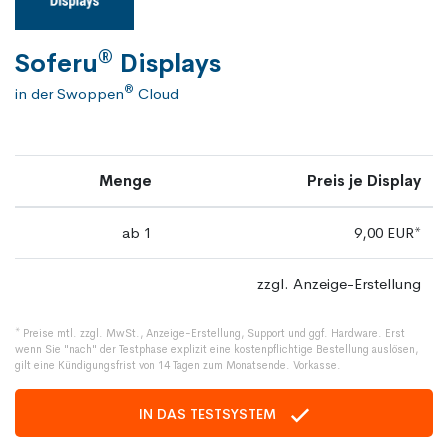
®
Soferu
Displays
®
in der Swoppen
Cloud
Menge
Preis je Display
ab 1
9,00 EUR*
zzgl. Anzeige-Erstellung
* Preise mtl. zzgl. MwSt., Anzeige-Erstellung, Support und ggf. Hardware. Erst
wenn Sie "nach" der Testphase explizit eine kostenpflichtige Bestellung auslösen,
gilt eine Kündigungsfrist von 14 Tagen zum Monatsende. Vorkasse.
IN DAS TESTSYSTEM